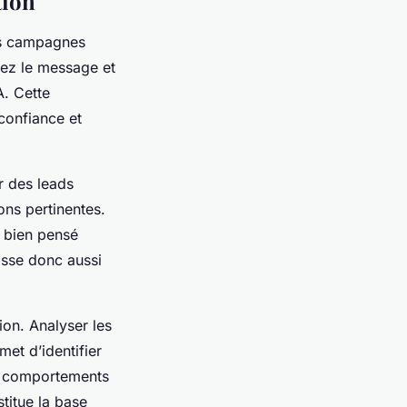
tion
os campagnes
ez le message et
A. Cette
confiance et
r des leads
ons pertinentes.
e bien pensé
asse donc aussi
ion. Analyser les
et d’identifier
es comportements
stitue la base