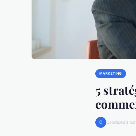
MARKETING
5 strat
commer
C
Candice
23 oc