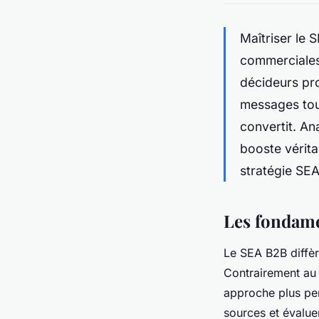
Maîtriser le 
commerciales
décideurs pro
messages tout
convertit. A
booste vérit
stratégie SE
Les fondam
Le SEA B2B diffèr
Contrairement au
approche plus per
sources et évalue