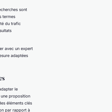
recherches sont
es termes
té du trafic
sultats
rer avec un expert
mesure adaptées
es
adapter le
 une proposition
des éléments clés
ion par rapport à