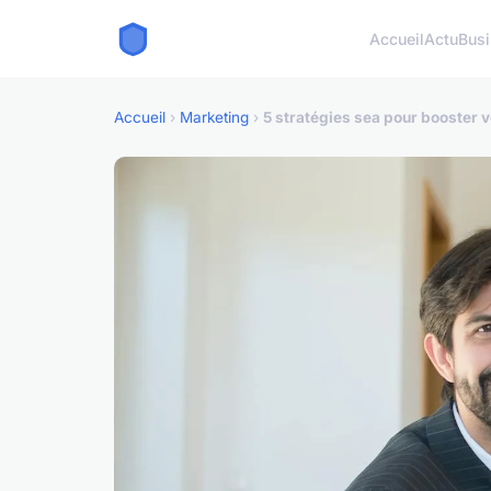
Accueil
Actu
Bus
Accueil
›
Marketing
›
5 stratégies sea pour booster