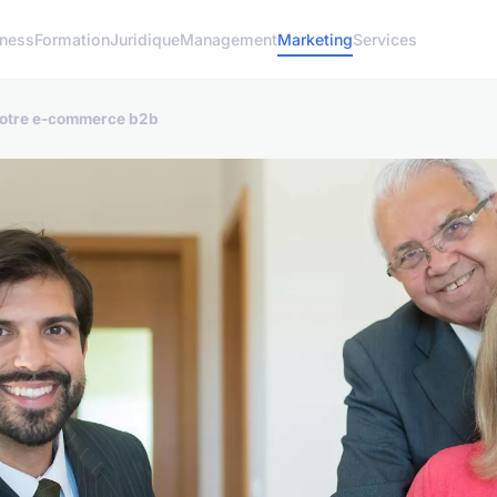
iness
Formation
Juridique
Management
Marketing
Services
 votre e-commerce b2b