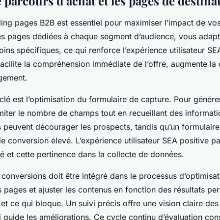
 parcours d’achat et les pages de destina
ding pages B2B est essentiel pour maximiser l’impact de v
es pages dédiées à chaque segment d’audience, vous adapt
ins spécifiques, ce qui renforce l’expérience utilisateur SE
facilite la compréhension immédiate de l’offre, augmente la 
gement.
clé est l’optimisation du formulaire de capture. Pour génére
 limiter le nombre de champs tout en recueillant des informati
 peuvent décourager les prospects, tandis qu’un formulair
de conversion élevé. L’expérience utilisateur SEA positive p
té et cette pertinence dans la collecte de données.
s conversions doit être intégré dans le processus d’optimisat
pages et ajuster les contenus en fonction des résultats perm
 et ce qui bloque. Un suivi précis offre une vision claire d
ui guide les améliorations. Ce cycle continu d’évaluation con