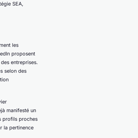
tégie SEA,
ement les
kedIn proposent
des entreprises.
s selon des
tion
ier
éjà manifesté un
s profils proches
r la pertinence