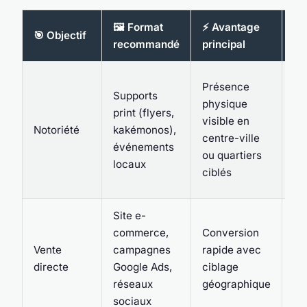
🖼️ Format
⚡ Avantage
📍
🎯 Objectif
recommandé
principal
lo
Fo
Présence
Supports
zo
physique
print (flyers,
pa
visible en
Notoriété
kakémonos),
Re
centre-ville
événements
(p
ou quartiers
locaux
ma
ciblés
ga
Site e-
Pr
commerce,
Conversion
ci
Vente
campagnes
rapide avec
fo
directe
Google Ads,
ciblage
fo
réseaux
géographique
co
sociaux
po