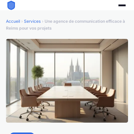
Accueil
›
Services
›
Une agence de communication efficace à
Reims pour vos projets