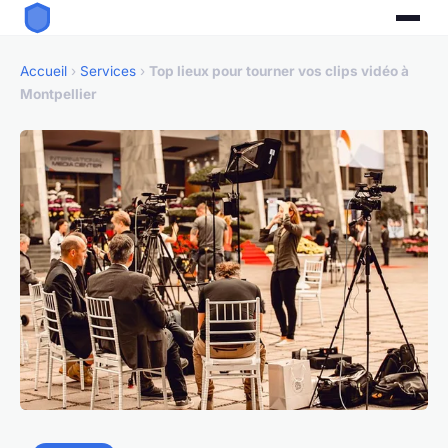
Accueil
›
Services
›
Top lieux pour tourner vos clips vidéo à
Montpellier